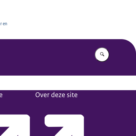
het onderwijs
r en
Vul in wat u z
e
Over deze site