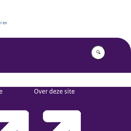
het onderwijs
r en
Vul in wat u z
e
Over deze site