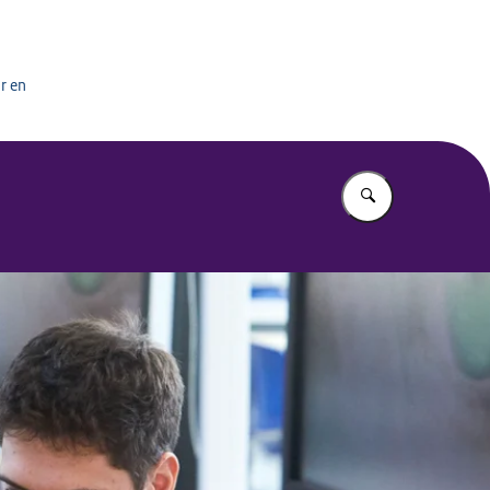
het onderwijs
r en
Vul in wat u z