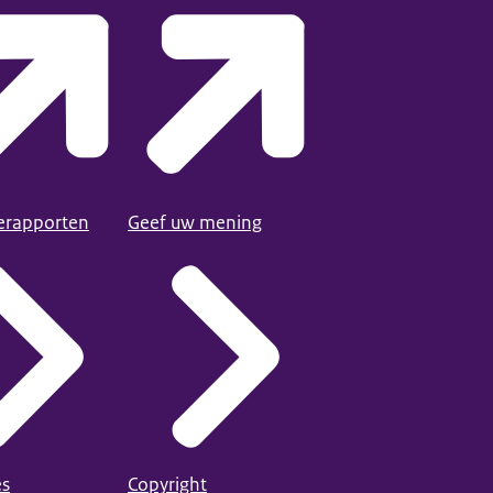
ierapporten
Geef uw mening
es
Copyright