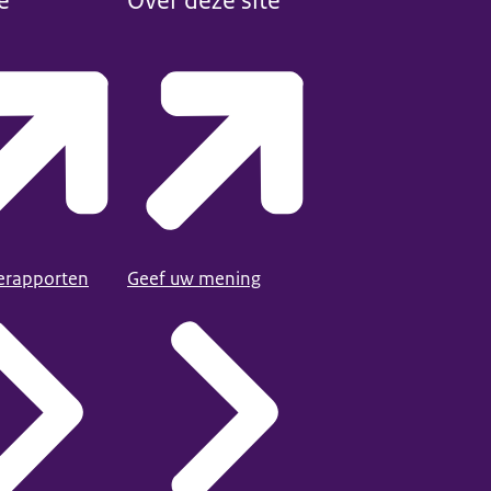
e
Over deze site
ierapporten
Geef uw mening