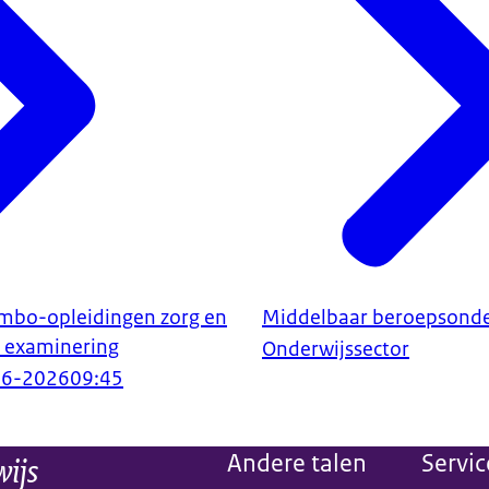
 mbo-opleidingen zorg en
Middelbaar beroepsonde
n examinering
Onderwijssector
06-2026
09:45
wijs
Andere talen
Servic