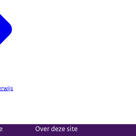
rwijs
e
Over deze site