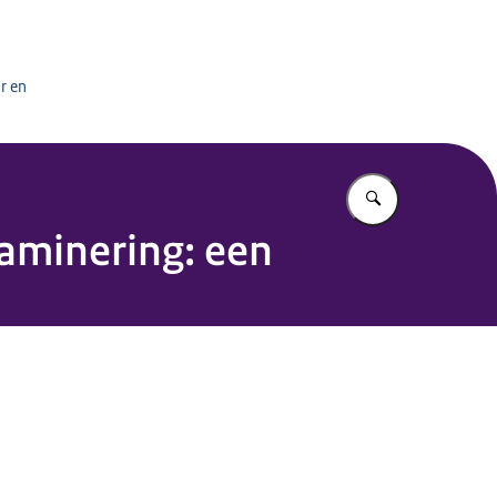
het onderwijs
r en
Vul in wat u z
xaminering: een