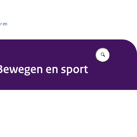
het onderwijs
r en
Vul in wat u z
.Bewegen en sport