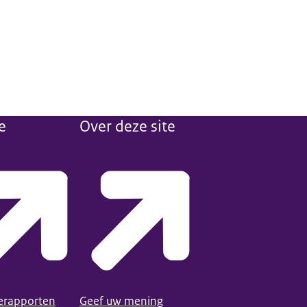
e
Over deze site
ierapporten
Geef uw mening