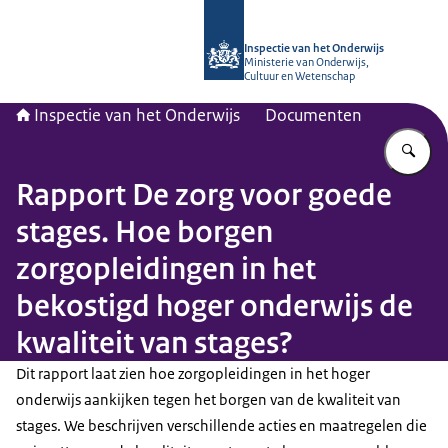
Naar de homepage van Inspectie van
Inspectie van het Onderwijs
Ministerie van Onderwijs,
Cultuur en Wetenschap
Inspectie van het Onderwijs
Documenten
Vu
Rapport De zorg voor goede
stages. Hoe borgen
zorgopleidingen in het
bekostigd hoger onderwijs de
kwaliteit van stages?
Dit rapport laat zien hoe zorgopleidingen in het hoger
onderwijs aankijken tegen het borgen van de kwaliteit van
stages. We beschrijven verschillende acties en maatregelen die