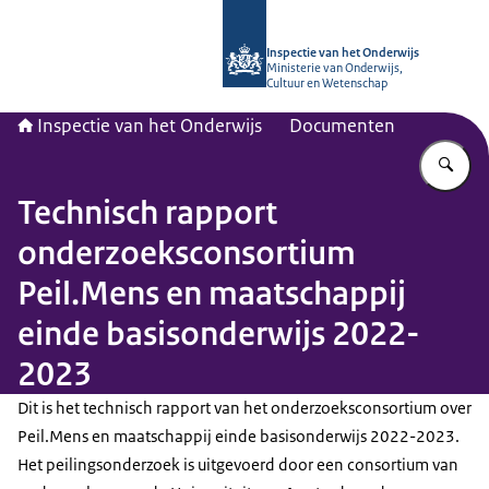
Naar de homepage van Inspectie van
Inspectie van het Onderwijs
Ministerie van Onderwijs,
Cultuur en Wetenschap
Inspectie van het Onderwijs
Documenten
Vu
Technisch rapport
onderzoeksconsortium
Peil.Mens en maatschappij
einde basisonderwijs 2022-
2023
Dit is het technisch rapport van het onderzoeksconsortium over
Peil.Mens en maatschappij einde basisonderwijs 2022-2023.
Het peilingsonderzoek is uitgevoerd door een consortium van