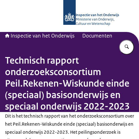
Naar de homepage van Inspectie van
Inspectie van het Onderwijs
Ministerie van Onderwijs,
Cultuur en Wetenschap
Inspectie van het Onderwijs
Documenten
Vu
Technisch rapport
onderzoeksconsortium
Peil.Rekenen-Wiskunde einde
(speciaal) basisonderwijs en
speciaal onderwijs 2022-2023
Dit is het technisch rapport van het onderzoeksconsortium over
het Peil.Rekenen-Wiskunde einde (speciaal) basisonderwijs en
speciaal onderwijs 2022-2023. Het peilingsonderzoek is