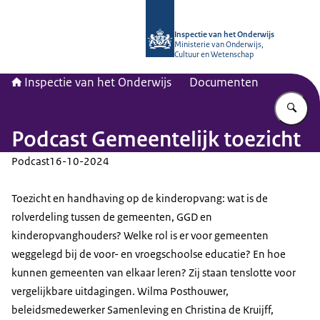
Naar de homepage van Inspectie van
Inspectie van het Onderwijs
Ministerie van Onderwijs,
Cultuur en Wetenschap
Inspectie van het Onderwijs
Documenten
Vu
Podcast Gemeentelijk toezicht
Podcast
16-10-2024
Toezicht en handhaving op de kinderopvang: wat is de
rolverdeling tussen de gemeenten, GGD en
kinderopvanghouders? Welke rol is er voor gemeenten
weggelegd bij de voor- en vroegschoolse educatie? En hoe
kunnen gemeenten van elkaar leren? Zij staan tenslotte voor
vergelijkbare uitdagingen. Wilma Posthouwer,
beleidsmedewerker Samenleving en Christina de Kruijff,