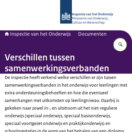
Naar de homepage van Inspectie van
Inspectie van het Onderwijs
Ministerie van Onderwijs,
Cultuur en Wetenschap
Inspectie van het Onderwijs
Documenten
Vu
Verschillen tussen
samenwerkingsverbanden
De inspectie heeft verkend welke verschillen er zijn tussen
samenwerkingsverbanden in het onderwijs voor leerlingen met
extra ondersteuningsbehoeften en hoe die eventueel
samenhangen met uitkomsten op leerlingniveau. Daarbij is
gekeken naar zowel in-, en uitstroom uit het niet-reguliere
onderwijs (speciaal onderwijs, speciaal basisonderwijs,
speciaal voortgezet onderwijs en praktijkonderwijs) en
schoolprestaties in de vorm van het behalen van een diploma