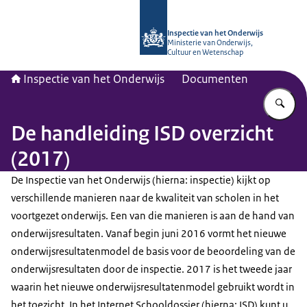
Naar de homepage van Inspectie van
Inspectie van het Onderwijs
Ministerie van Onderwijs,
Cultuur en Wetenschap
Inspectie van het Onderwijs
Documenten
Vu
De handleiding ISD overzicht
(2017)
De Inspectie van het Onderwijs (hierna: inspectie) kijkt op
verschillende manieren naar de kwaliteit van scholen in het
voortgezet onderwijs. Een van die manieren is aan de hand van
onderwijsresultaten. Vanaf begin juni 2016 vormt het nieuwe
onderwijsresultatenmodel de basis voor de beoordeling van de
onderwijsresultaten door de inspectie. 2017 is het tweede jaar
waarin het nieuwe onderwijsresultatenmodel gebruikt wordt in
het toezicht. In het Internet Schooldossier (hierna: ISD) kunt u