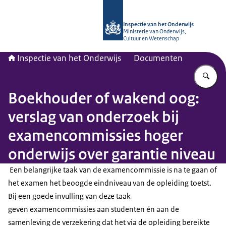
Naar de homepage van Inspectie van
Inspectie van het Onderwijs
Ministerie van Onderwijs,
Cultuur en Wetenschap
Inspectie van het Onderwijs
Documenten
Vu
Boekhouder of wakend oog:
verslag van onderzoek bij
examencommissies hoger
onderwijs over garantie niveau
Een belangrijke taak van de examencommissie is na te gaan of
het examen het beoogde eindniveau van de opleiding toetst.
Bij een goede invulling van deze taak
geven examencommissies aan studenten én aan de
samenleving de verzekering dat het via de opleiding bereikte