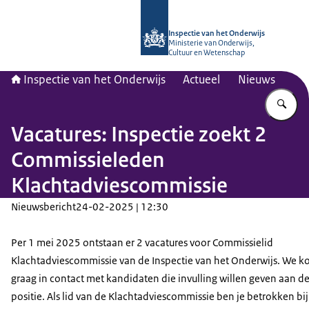
Naar de homepage van Inspectie van
Inspectie van het Onderwijs
Ministerie van Onderwijs,
Cultuur en Wetenschap
Inspectie van het Onderwijs
Actueel
Nieuws
Vu
Vacatures: Inspectie zoekt 2
Commissieleden
Klachtadviescommissie
Nieuwsbericht
24-02-2025 | 12:30
Per 1 mei 2025 ontstaan er 2 vacatures voor Commissielid
Klachtadviescommissie van de Inspectie van het Onderwijs. We 
graag in contact met kandidaten die invulling willen geven aan d
positie. Als lid van de Klachtadviescommissie ben je betrokken bij