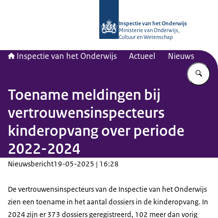
Naar de homepage van Inspectie van
Inspectie van het Onderwijs
Ministerie van Onderwijs,
Cultuur en Wetenschap
Inspectie van het Onderwijs
Actueel
Nieuws
Vu
Toename meldingen bij
vertrouwensinspecteurs
kinderopvang over periode
2022-2024
Nieuwsbericht
19-05-2025 | 16:28
De vertrouwensinspecteurs van de Inspectie van het Onderwijs
zien een toename in het aantal dossiers in de kinderopvang. In
2024 zijn er 373 dossiers geregistreerd, 102 meer dan vorig