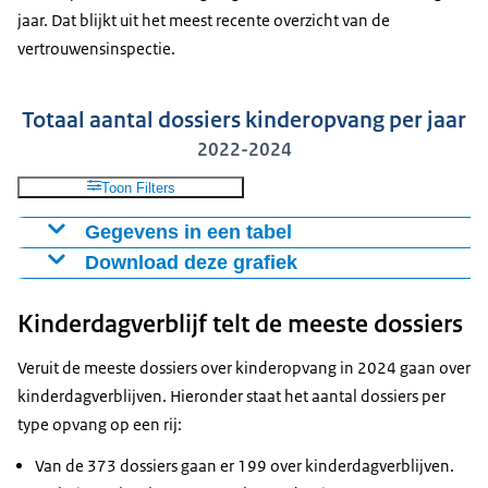
jaar. Dat blijkt uit het meest recente overzicht van de
vertrouwensinspectie.
Totaal aantal dossiers kinderopvang per jaar
2022-2024
Toon Filters
Gegevens in een tabel
Download deze grafiek
Jaar
Dossiers
2024
373
Figuur als PNG
Kinderdagverblijf telt de meeste dossiers
2023
271
Download CSV-bestand
2022
233
Veruit de meeste dossiers over kinderopvang in 2024 gaan over
kinderdagverblijven. Hieronder staat het aantal dossiers per
type opvang op een rij:
Van de 373 dossiers gaan er 199 over kinderdagverblijven.