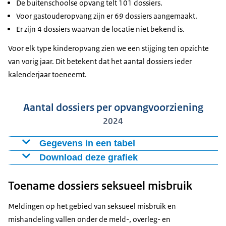
De buitenschoolse opvang telt 101 dossiers.
Voor gastouderopvang zijn er 69 dossiers aangemaakt.
Er zijn 4 dossiers waarvan de locatie niet bekend is.
Voor elk type kinderopvang zien we een stijging ten opzichte
van vorig jaar. Dit betekent dat het aantal dossiers ieder
kalenderjaar toeneemt.
Aantal dossiers per opvangvoorziening
2024
Gegevens in een tabel
Download deze grafiek
Soort opvangvoorziening
Aantal dossiers in 2024
Kinderdagverblijf
199
Figuur als PNG
Toename dossiers seksueel misbruik
Buitenschoolse opvang
101
Download CSV-bestand
Gastouderopvang
69
Meldingen op het gebied van seksueel misbruik en
mishandeling vallen onder de meld-, overleg- en