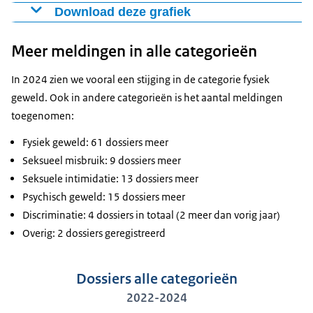
Download deze grafiek
Soort dossier
2024
2023
2022
Fysiek geweld
200
139
103
Figuur als PNG
Meer meldingen in alle categorieën
Waarvan aantal mishandelingen
77
56
53
Download CSV-bestand
Waarvan aantal TBP
69
51
48
In 2024 zien we vooral een stijging in de categorie fysiek
Waarvan aantal aangiften
22
37
28
geweld. Ook in andere categorieën is het aantal meldingen
toegenomen:
Fysiek geweld: 61 dossiers meer
Seksueel misbruik: 9 dossiers meer
Seksuele intimidatie: 13 dossiers meer
Psychisch geweld: 15 dossiers meer
Discriminatie: 4 dossiers in totaal (2 meer dan vorig jaar)
Overig: 2 dossiers geregistreerd
Dossiers alle categorieën
2022-2024