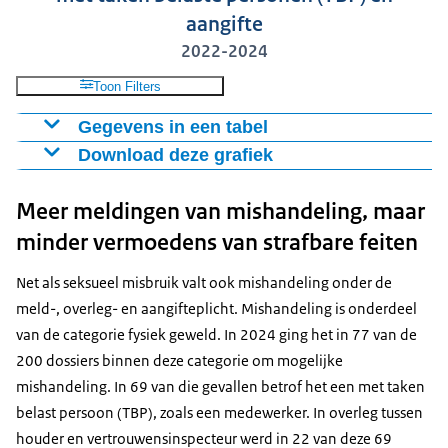
aangifte
2022-2024
Toon Filters
Gegevens in een tabel
Download deze grafiek
Soort dossier
2024
2023
2022
Seksueel misbruik
41
32
36
Figuur als PNG
Meer meldingen van mishandeling, maar
Waarvan aantal TBP
35
27
26
Download CSV-bestand
minder vermoedens van strafbare feiten
Waarvan aantal aangiften
23
23
22
Net als seksueel misbruik valt ook mishandeling onder de
meld-, overleg- en aangifteplicht. Mishandeling is onderdeel
van de categorie fysiek geweld. In 2024 ging het in 77 van de
200 dossiers binnen deze categorie om mogelijke
mishandeling. In 69 van die gevallen betrof het een met taken
belast persoon (TBP), zoals een medewerker. In overleg tussen
houder en vertrouwensinspecteur werd in 22 van deze 69