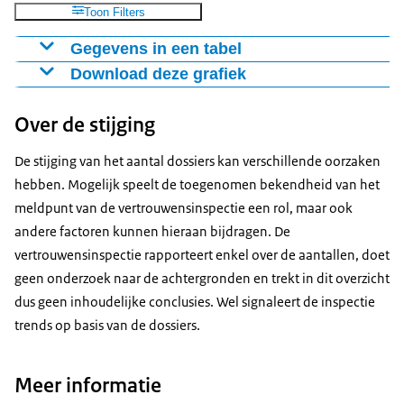
Toon Filters
Gegevens in een tabel
Download deze grafiek
Soort categorie
2024
2023
2022
Seksueel misbruik
41
32
36
Figuur als PNG
Over de stijging
Seksuele intimidatie
67
54
47
Download CSV-bestand
Fysiek geweld
200
139
103
De stijging van het aantal dossiers kan verschillende oorzaken
Psychisch geweld
59
44
43
hebben. Mogelijk speelt de toegenomen bekendheid van het
Discriminatie
4
2
2
meldpunt van de vertrouwensinspectie een rol, maar ook
Overig
2
0
2
andere factoren kunnen hieraan bijdragen. De
Totaal
373
271
233
vertrouwensinspectie rapporteert enkel over de aantallen, doet
geen onderzoek naar de achtergronden en trekt in dit overzicht
dus geen inhoudelijke conclusies. Wel signaleert de inspectie
trends op basis van de dossiers.
Meer informatie