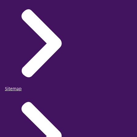
Sitemap