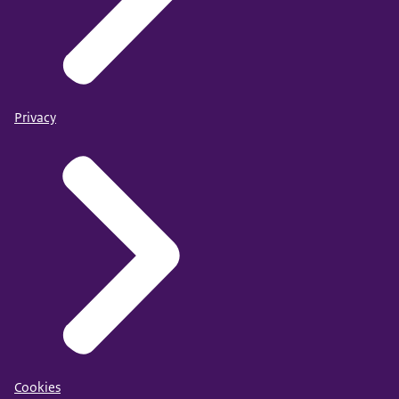
Privacy
Cookies