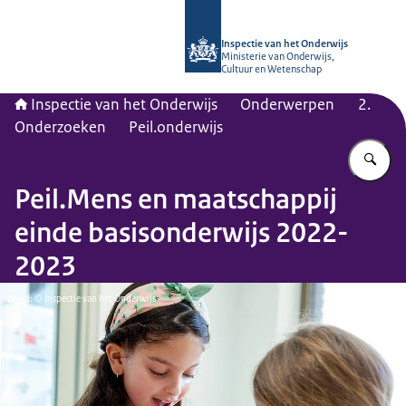
Naar de homepage van Inspectie van
Inspectie van het Onderwijs
Ministerie van Onderwijs,
Cultuur en Wetenschap
Inspectie van het Onderwijs
Onderwerpen
2.
Onderzoeken
Peil.onderwijs
Vu
Peil.Mens en maatschappij
einde basisonderwijs 2022-
2023
Beeld: © Inspectie van het Onderwijs