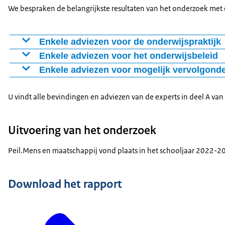
We bespraken de belangrijkste resultaten van het onderzoek met 
Enkele adviezen voor de onderwijspraktijk
“Laat kinderen zien dat aardrijkskunde en geschiedenis 
Enkele adviezen voor het onderwijsbeleid
“Ontwikkel als school een visie op mens en maatschapp
“Zorg voor een maatschappelijk gedragen standaard van
Enkele adviezen voor mogelijk vervolgond
“Opereer op school als een team, organiseer intervisie
“Overweeg om aardrijkskunde en geschiedenis op te n
“Onderzoek meer verbanden. Bijvoorbeeld tussen lees- 
“Integreer basisvaardigheden in de wereldoriëntatieva
“Onderzoek wat leerlingen met Nederlands al tweede ta
U vindt alle bevindingen en adviezen van de experts in deel A van
“Stimuleer in professionalisering en bijscholing. De pa
“Doe ook onderzoek naar leerkrachten: hoe pakken zij l
Uitvoering van het onderzoek
Peil.Mens en maatschappij vond plaats in het schooljaar 2022-202
Download het rapport