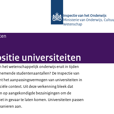
Naar de homepage van Inspectie van 
Inspectie van het Onderwijs
Ministerie van Onderwijs, Cultuu
Wetenschap
ten
sitie universiteiten
 het wetenschappelijk onderwijs eruit in tijden
fnemende studentenaantallen? De Inspectie van
t het aanpassingsvermogen van universiteiten in
iële context. Uit deze verkenning bleek dat
eren op aangekondigde bezuinigingen om de
niet in gevaar te laten komen. Universiteiten passen
manieren aan.