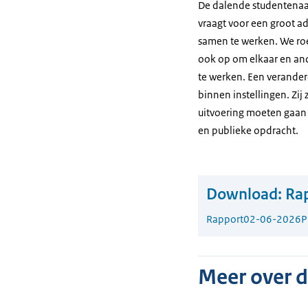
De dalende studentenaan
vraagt voor een groot 
samen te werken. We ro
ook op om elkaar en an
te werken. Een verander
binnen instellingen. Zij 
uitvoering moeten gaan 
en publieke opdracht.
Download:
Rap
Rapport
02-06-2026
P
Meer over 