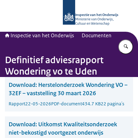
Naar de homepage van Inspectie van
Inspectie van het Onderwijs
Ministerie van Onderwijs,
Cultuur en Wetenschap
Inspectie van het Onderwijs
Documenten
Vu
Definitief adviesrapport
Wondering vo te Uden
Download:
Herstelonderzoek Wondering VO –
32EF – vaststelling 30 maart 2026
Rapport
22-05-2026
PDF-document
434.7 KB
22 pagina's
Download:
Uitkomst Kwaliteitsonderzoek
niet-bekostigd voortgezet onderwijs