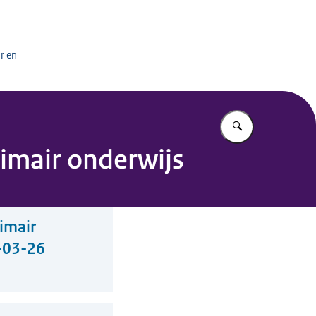
het onderwijs
r en
Vul in wat u z
imair onderwijs
imair
7-03-26