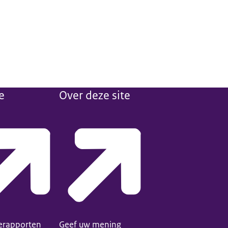
e
Over deze site
ierapporten
Geef uw mening