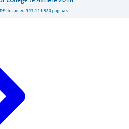
or College te Almere 2018
DF-document
555.11 KB
20 pagina's