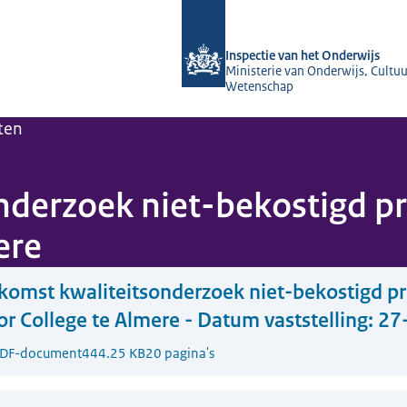
Naar de homepage van Inspectie van 
Inspectie van het Onderwijs
Ministerie van Onderwijs, Cultuu
Wetenschap
ten
nderzoek niet-bekostigd pr
ere
komst kwaliteitsonderzoek niet-bekostigd pr
or College te Almere - Datum vaststelling: 2
DF-document
444.25 KB
20 pagina's