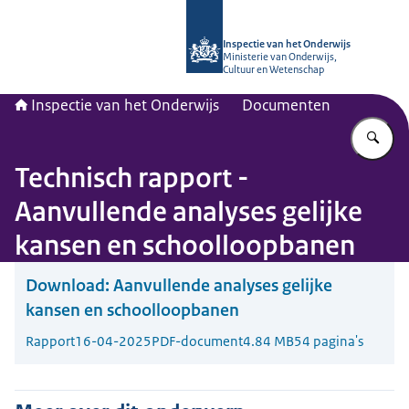
Naar de homepage van Inspectie van
Inspectie van het Onderwijs
Ministerie van Onderwijs,
Cultuur en Wetenschap
Inspectie van het Onderwijs
Documenten
Vu
Technisch rapport -
Aanvullende analyses gelijke
kansen en schoolloopbanen
Download:
Aanvullende analyses gelijke
kansen en schoolloopbanen
Rapport
16-04-2025
PDF-document
4.84 MB
54 pagina's