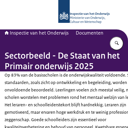
Naar de homepage van Inspectie van
Inspectie van het Onderwijs
Ministerie van Onderwijs,
Cultuur en Wetenschap
Inspectie van het Onderwijs
Documenten
Vu
Sectorbeeld - De Staat van het
Primair onderwijs 2025
Op 83% van de basisscholen is de onderwijskwaliteit voldoende
standaarden, zoals zicht op ontwikkeling en begeleiding, worden
onvoldoende beoordeeld. Leerlingen voelen zich meestal veilig, 
scholen worstelen met problemen rond het mentaal welzijn van l
Het leraren- en schoolleiderstekort blijft hardnekkig. Leraren zijn
gemotiveerd, maar ervaren hoge werkdruk en te weinig professio
zeggenschap. Goede schoolleiders zijn essentieel voor
kwaliteitsverbetering en behoud van personeel. Kwetsbare groepe