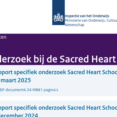
Naar de homepage van Inspectie van 
Inspectie van het Onderwijs
Ministerie van Onderwijs, Cultuu
Wetenschap
ten
erzoek bij de Sacred Heart
port specifiek onderzoek Sacred Heart Scho
5 maart 2025
DF-document
4.34 MB
81 pagina's
port specifiek onderzoek Sacred Heart Scho
 december 2024