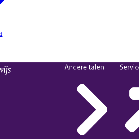
d
wijs
Andere talen
Servic