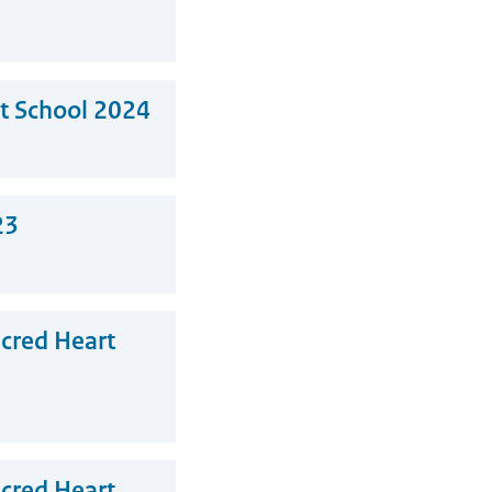
rt School 2024
23
acred Heart
acred Heart