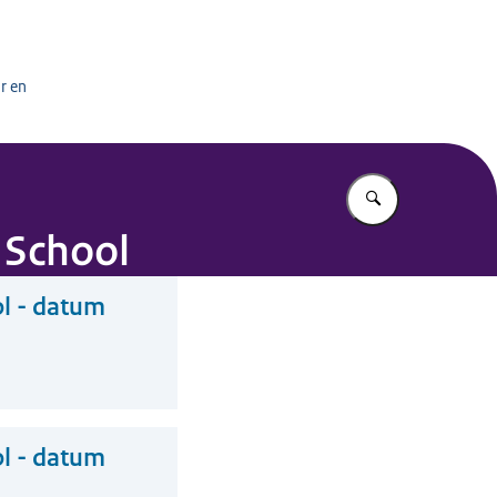
het onderwijs
r en
Vul in wat u z
 School
ol - datum
ol - datum