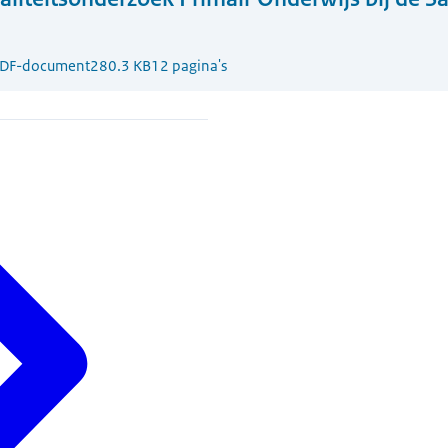
DF-document
280.3 KB
12 pagina's