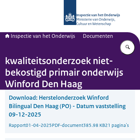
Naar de homepage van Inspectie van
Inspectie van het Onderwijs
Ministerie van Onderwijs,
Cultuur en Wetenschap
Inspectie van het Onderwijs
Documenten
Vu
kwaliteitsonderzoek niet-
bekostigd primair onderwijs
Winford Den Haag
Download:
Herstelonderzoek Winford
Bilingual Den Haag (PO) - Datum vaststelling
09-12-2025
Rapport
01-04-2025
PDF-document
385.98 KB
21 pagina's