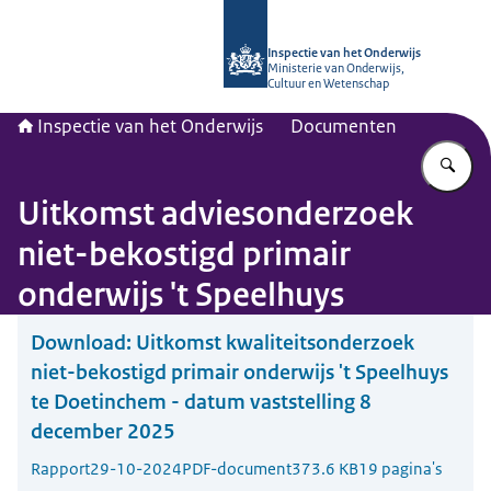
Naar de homepage van Inspectie van
Inspectie van het Onderwijs
Ministerie van Onderwijs,
Cultuur en Wetenschap
Inspectie van het Onderwijs
Documenten
Vu
Uitkomst adviesonderzoek
niet-bekostigd primair
onderwijs 't Speelhuys
Download:
Uitkomst kwaliteitsonderzoek
niet-bekostigd primair onderwijs 't Speelhuys
te Doetinchem - datum vaststelling 8
december 2025
Rapport
29-10-2024
PDF-document
373.6 KB
19 pagina's