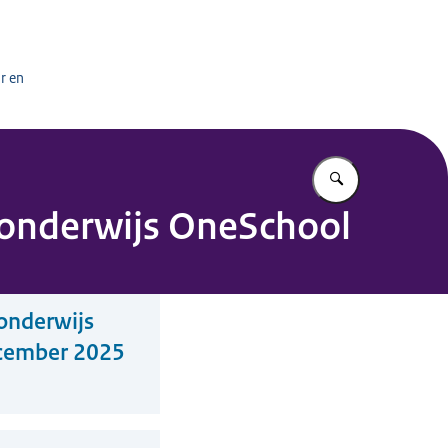
het onderwijs
r en
Vul in wat u z
 onderwijs OneSchool
onderwijs
ecember 2025