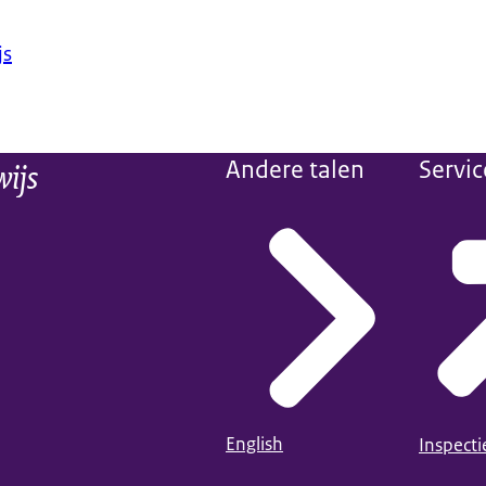
js
wijs
Andere talen
Servic
English
Inspect