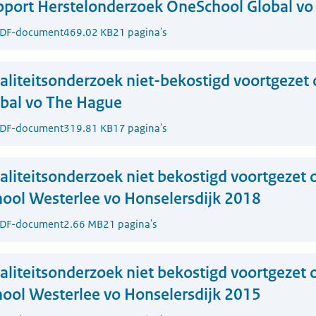
port Herstelonderzoek OneSchool Global vo
DF-document
469.02 KB
21 pagina's
liteitsonderzoek niet-bekostigd voortgezet 
bal vo The Hague
DF-document
319.81 KB
17 pagina's
liteitsonderzoek niet bekostigd voortgezet o
chool Westerlee vo Honselersdijk 2018
DF-document
2.66 MB
21 pagina's
liteitsonderzoek niet bekostigd voortgezet o
chool Westerlee vo Honselersdijk 2015