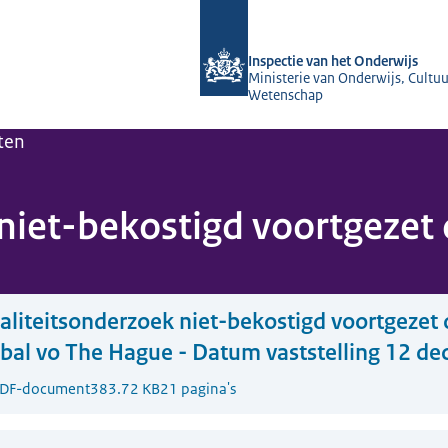
Naar de homepage van Inspectie van 
Inspectie van het Onderwijs
Ministerie van Onderwijs, Cultuu
Wetenschap
ten
niet-bekostigd voortgezet
liteitsonderzoek niet-bekostigd voortgezet 
bal vo The Hague - Datum vaststelling 12 d
DF-document
383.72 KB
21 pagina's