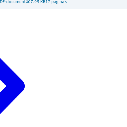
DF-document
407.93 KB
17 pagina's