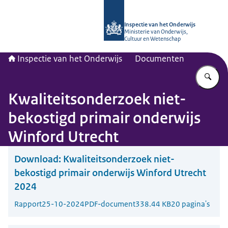
Naar de homepage van Inspectie van
Inspectie van het Onderwijs
Ministerie van Onderwijs,
Cultuur en Wetenschap
Inspectie van het Onderwijs
Documenten
Vu
Kwaliteitsonderzoek niet-
bekostigd primair onderwijs
Winford Utrecht
Download:
Kwaliteitsonderzoek niet-
bekostigd primair onderwijs Winford Utrecht
2024
Rapport
25-10-2024
PDF-document
338.44 KB
20 pagina's