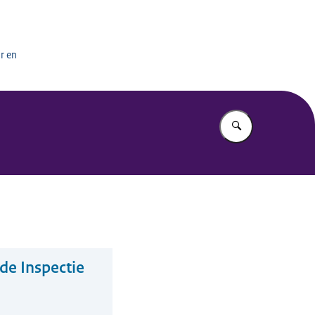
het onderwijs
r en
Vul in wat u z
de Inspectie