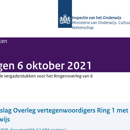
Naar de homepage van Inspectie van 
Inspectie van het Onderwijs
Ministerie van Onderwijs, Cultuu
Wetenschap
ten
gen 6 oktober 2021
de vergaderstukken voor het Ringenoverleg van 6
slag Overleg vertegenwoordigers Ring 1 met 
wijs
1
PDF-document
98.62 KB
6 pagina's