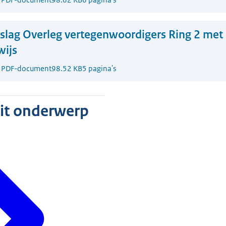
slag Overleg vertegenwoordigers Ring 2 met 
wijs
1
PDF-document
98.52 KB
5 pagina's
dit onderwerp