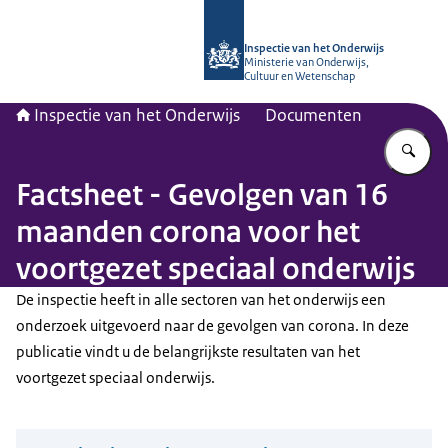
Naar de homepage van Inspectie van
Inspectie van het Onderwijs
Ministerie van Onderwijs,
Cultuur en Wetenschap
Inspectie van het Onderwijs
Documenten
Vu
Factsheet - Gevolgen van 16
maanden corona voor het
voortgezet speciaal onderwijs
De inspectie heeft in alle sectoren van het onderwijs een
onderzoek uitgevoerd naar de gevolgen van corona. In deze
publicatie vindt u de belangrijkste resultaten van het
voortgezet speciaal onderwijs.