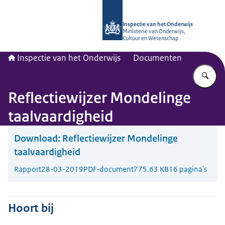
Naar de homepage van Inspectie van
Inspectie van het Onderwijs
Ministerie van Onderwijs,
Cultuur en Wetenschap
Inspectie van het Onderwijs
Documenten
Vu
Reflectiewijzer Mondelinge
taalvaardigheid
Download:
Reflectiewijzer Mondelinge
taalvaardigheid
Rapport
28-03-2019
PDF-document
775.63 KB
16 pagina's
Hoort bij