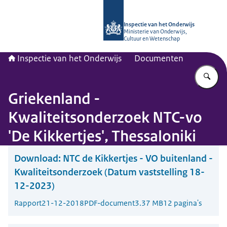
Naar de homepage van Inspectie van
Inspectie van het Onderwijs
Ministerie van Onderwijs,
Cultuur en Wetenschap
Inspectie van het Onderwijs
Documenten
Vu
Griekenland -
Kwaliteitsonderzoek NTC-vo
'De Kikkertjes', Thessaloniki
Download:
NTC de Kikkertjes - VO buitenland -
Kwaliteitsonderzoek (Datum vaststelling 18-
12-2023)
Rapport
21-12-2018
PDF-document
3.37 MB
12 pagina's