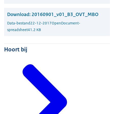
Download:
20160901_v01_B3_OVT_MBO
Data-bestand
22-12-2017
OpenDocument-
spreadsheet
41.2 KB
Hoort bij