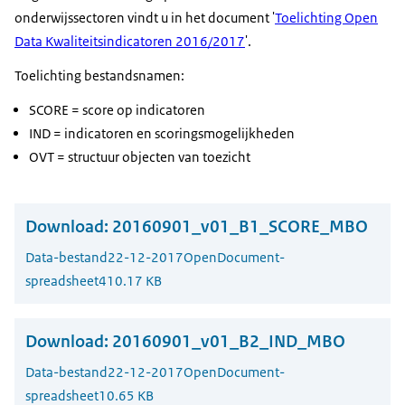
onderwijssectoren vindt u in het document '
Toelichting Open
Data Kwaliteitsindicatoren 2016/2017
'.
Toelichting bestandsnamen:
SCORE = score op indicatoren
IND = indicatoren en scoringsmogelijkheden
OVT = structuur objecten van toezicht
Download:
20160901_v01_B1_SCORE_MBO
Data-bestand
22-12-2017
OpenDocument-
spreadsheet
410.17 KB
Download:
20160901_v01_B2_IND_MBO
Data-bestand
22-12-2017
OpenDocument-
spreadsheet
10.65 KB