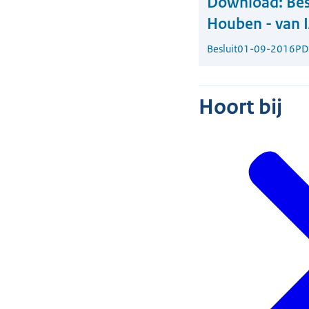
Download:
Bes
Houben - van 
Besluit
01-09-2016
PD
Hoort bij