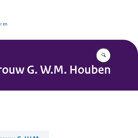
het onderwijs
r en
Vul in wat u z
vrouw G. W.M. Houben