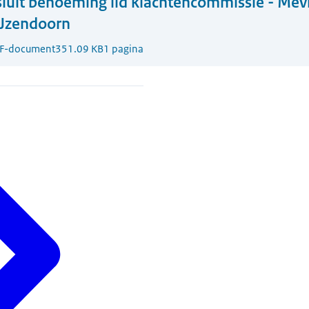
luit benoeming lid klachtencommissie - Me
IJzendoorn
F-document
351.09 KB
1 pagina