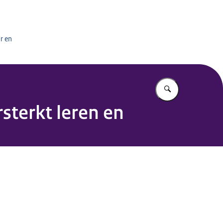
het onderwijs
r en
Vul in wat u z
sterkt leren en