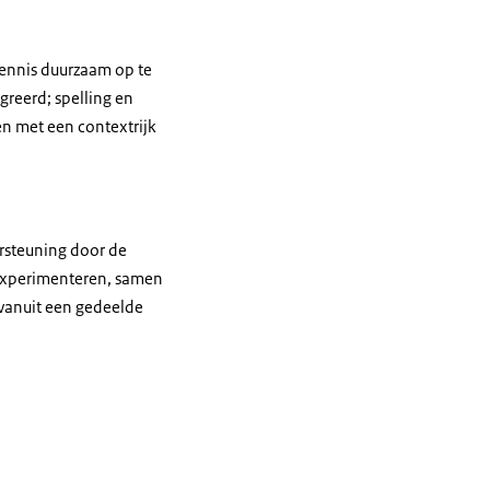
kennis duurzaam op te
reerd; spelling en
en met een contextrijk
ersteuning door de
 experimenteren, samen
 vanuit een gedeelde