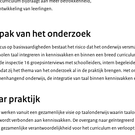
urriculum bijdraagt aan meer betrokkenheid,
twikkeling van leerlingen.
pak van het onderzoek
s op basisvaardigheden bestaat het risico dat het onderwijs versmal
cholen taal integreren in kennisvakken en binnen een breed curricul
e inspectie 16 groepsinterviews met schoolleiders, intern begeleide
at zij het thema van het onderzoek al in de praktijk brengen. Het o
enhangend onderwijs, de integratie van taal binnen kennisvakken e
ar praktijk
werken vanuit een gezamenlijke visie op taalonderwijs waarin taalo
wordt verbonden aan kennisvakken. De overgang naar geïntegreerd 
 gezamenlijke verantwoordelijkheid voor het curriculum en verloopt