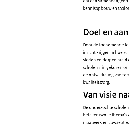
dat een samenhangend c
kennisopbouw en taalon
Doel en aan
Door de toenemende focu
inzicht krijgen in hoe s
steden en dorpen hield d
scholen zijn gekozen omd
de ontwikkeling van sam
kwaliteitszorg.
Van visie na
De onderzochte scholen 
betekenisvolle thema’s 
maatwerk en co-creatie,