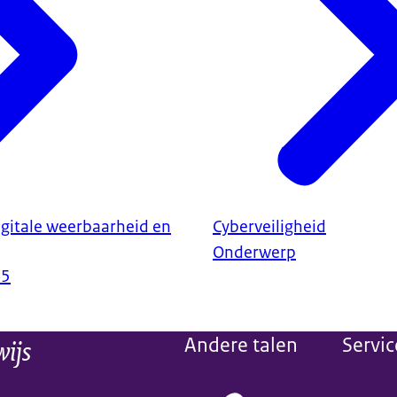
gitale weerbaarheid en
Cyberveiligheid
Onderwerp
25
wijs
Andere talen
Servic