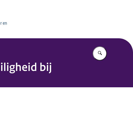
het onderwijs
r en
Vul in wat u z
ligheid bij