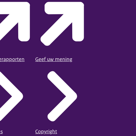
ierapporten
Geef uw mening
es
Copyright