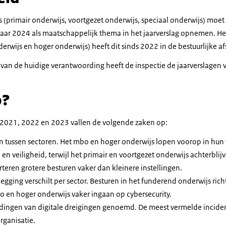
 (primair onderwijs, voortgezet onderwijs, speciaal onderwijs) moet
gjaar 2024 als maatschappelijk thema in het jaarverslag opnemen. He
rwijs en hoger onderwijs) heeft dit sinds 2022 in de bestuurlijke a
 van de huidige verantwoording heeft de inspectie de jaarverslage
p?
r 2021, 2022 en 2023 vallen de volgende zaken op:
llen tussen sectoren. Het mbo en hoger onderwijs lopen voorop in hu
en veiligheid, terwijl het primair en voortgezet onderwijs achterblij
rteren grotere besturen vaker dan kleinere instellingen.
legging verschilt per sector. Besturen in het funderend onderwijs rich
bo en hoger onderwijs vaker ingaan op cybersecurity.
dingen van digitale dreigingen genoemd. De meest vermelde incid
rganisatie.