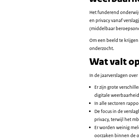
Het funderend onderwijs
en privacy vanaf versla
(middelbaar beroepsonde
Om een beeld te krijgen
onderzocht.
Wat valt o
In de jaarverslagen ove
Er zijn grote verschi
digitale weerbaarheid 
In alle sectoren rappo
De focus in de verslag
privacy, terwijl het m
Er worden weinig mel
oorzaken binnen de o