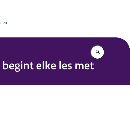
het onderwijs
r en
Vul in wat u z
 begint elke les met