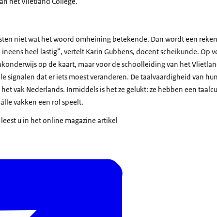
n het Vlietland College.
sten niet wat het woord omheining betekende. Dan wordt een reken
neens heel lastig”, vertelt Karin Gubbens, docent scheikunde. Op ve
vakonderwijs op de kaart, maar voor de schoolleiding van het Vlietlan
e signalen dat er iets moest veranderen. De taalvaardigheid van hun 
n het vak Nederlands. Inmiddels is het ze gelukt: ze hebben een taalc
álle vakken een rol speelt.
 leest u in het online magazine artikel