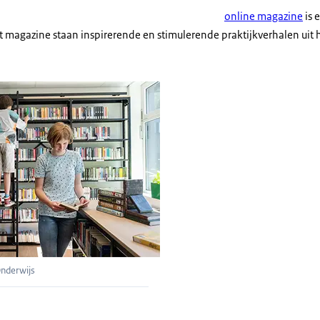
online magazine
is 
t magazine staan inspirerende en stimulerende praktijkverhalen uit 
en lezen een boek in de bibliotheek van het Vlietland college
Onderwijs