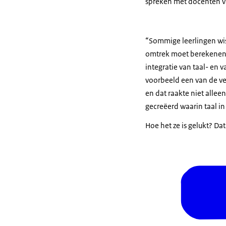
spreken met docenten va
“Sommige leerlingen wi
omtrek moet berekenen i
integratie van taal- en 
voorbeeld een van de vel
en dat raakte niet allee
gecreëerd waarin taal in 
Hoe het ze is gelukt? Dat