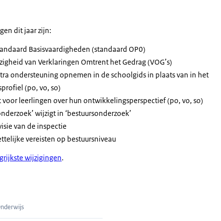
en dit jaar zijn:
tandaard Basisvaardigheden (standaard OP0)
zigheid van Verklaringen Omtrent het Gedrag (VOG’s)
ra ondersteuning opnemen in de schoolgids in plaats van in het
rofiel (po, vo, so)
voor leerlingen over hun ontwikkelingsperspectief (po, vo, so)
 onderzoek’ wijzigt in ‘bestuursonderzoek’
isie van de inspectie
telijke vereisten op bestuursniveau
grijkste wijzigingen
.
ief
Onderwijs