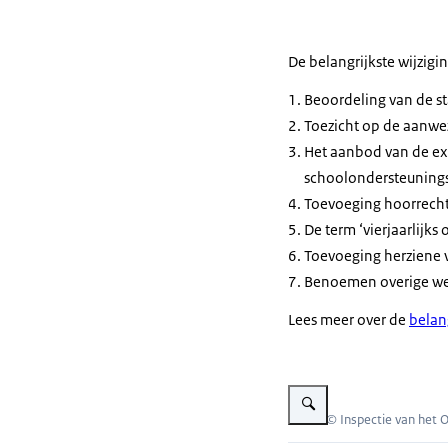
De belangrijkste wijziging
Beoordeling van de s
Toezicht op de aanwe
Het aanbod van de ext
schoolondersteuningsp
Toevoeging hoorrecht 
De term ‘vierjaarlijks
Toevoeging herziene v
Benoemen overige wet
Lees meer over de
belan
Vergroot afbeelding Decorat
Beeld: © Inspectie van het 