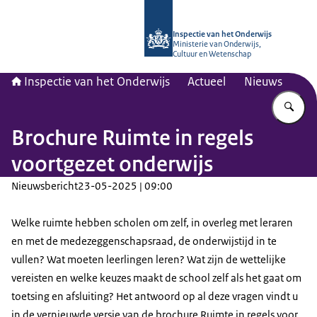
Naar de homepage van Inspectie van
Inspectie van het Onderwijs
Ministerie van Onderwijs,
Cultuur en Wetenschap
Inspectie van het Onderwijs
Actueel
Nieuws
Vu
Brochure Ruimte in regels
voortgezet onderwijs
Nieuwsbericht
23-05-2025 | 09:00
Welke ruimte hebben scholen om zelf, in overleg met leraren
en met de medezeggenschapsraad, de onderwijstijd in te
vullen? Wat moeten leerlingen leren? Wat zijn de wettelijke
vereisten en welke keuzes maakt de school zelf als het gaat om
toetsing en afsluiting? Het antwoord op al deze vragen vindt u
in de vernieuwde versie van de brochure Ruimte in regels voor