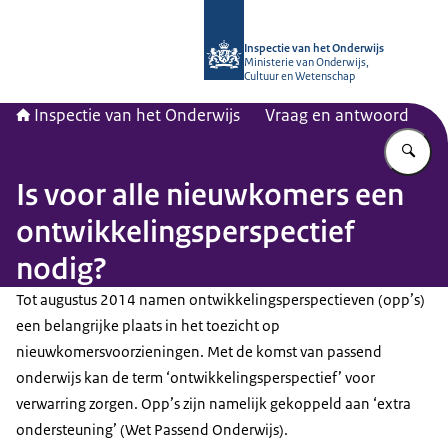
Naar de homepage van Inspectie van
Inspectie van het Onderwijs
Ministerie van Onderwijs,
Cultuur en Wetenschap
Inspectie van het Onderwijs
Vraag en antwoord
Vu
Is voor alle nieuwkomers een
ontwikkelingsperspectief
nodig?
Tot augustus 2014 namen ontwikkelingsperspectieven (opp’s)
een belangrijke plaats in het toezicht op
nieuwkomersvoorzieningen. Met de komst van passend
onderwijs kan de term ‘ontwikkelingsperspectief’ voor
verwarring zorgen. Opp’s zijn namelijk gekoppeld aan ‘extra
ondersteuning’ (Wet Passend Onderwijs).