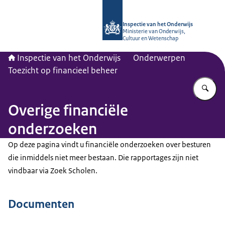
Naar de homepage van Inspectie van
Inspectie van het Onderwijs
Ministerie van Onderwijs,
Cultuur en Wetenschap
Inspectie van het Onderwijs
Onderwerpen
Toezicht op financieel beheer
Vu
Overige financiële
onderzoeken
Op deze pagina vindt u financiële onderzoeken over besturen
die inmiddels niet meer bestaan. Die rapportages zijn niet
vindbaar via Zoek Scholen.
Documenten