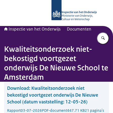
Naar de homepage van Inspectie van
Inspectie van het Onderwijs
Ministerie van Onderwijs,
Cultuur en Wetenschap
Inspectie van het Onderwijs
Documenten
Vu
Kwaliteitsonderzoek niet-
bekostigd voortgezet
onderwijs De Nieuwe School te
Amsterdam
Download:
Kwaliteitsonderzoek niet
bekostigd voortgezet onderwijs De Nieuwe
School (datum vaststelling: 12-05-26)
Rapport
03-07-2026
PDF-document
447.71 KB
21 pagina's