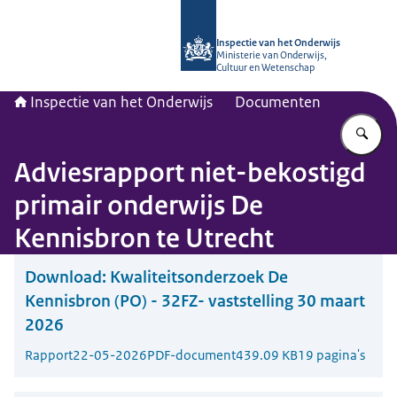
Naar de homepage van Inspectie van
Inspectie van het Onderwijs
Ministerie van Onderwijs,
Cultuur en Wetenschap
Inspectie van het Onderwijs
Documenten
Vu
Adviesrapport niet-bekostigd
primair onderwijs De
Kennisbron te Utrecht
Download:
Kwaliteitsonderzoek De
Kennisbron (PO) - 32FZ- vaststelling 30 maart
2026
Rapport
22-05-2026
PDF-document
439.09 KB
19 pagina's