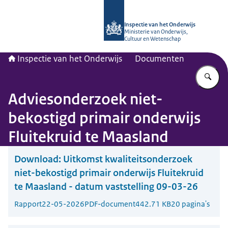
Naar de homepage van Inspectie van
Inspectie van het Onderwijs
Ministerie van Onderwijs,
Cultuur en Wetenschap
Inspectie van het Onderwijs
Documenten
Vu
Adviesonderzoek niet-
bekostigd primair onderwijs
Fluitekruid te Maasland
Download:
Uitkomst kwaliteitsonderzoek
niet-bekostigd primair onderwijs Fluitekruid
te Maasland - datum vaststelling 09-03-26
Rapport
22-05-2026
PDF-document
442.71 KB
20 pagina's