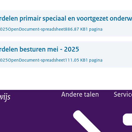
delen primair speciaal en voortgezet onderw
2025
OpenDocument-spreadsheet
886.87 KB
1 pagina
delen besturen mei - 2025
2025
OpenDocument-spreadsheet
111.05 KB
1 pagina
wijs
Andere talen
Servic