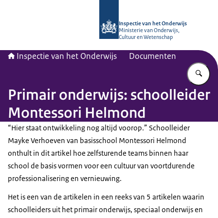
Naar de homepage van Inspectie van
Inspectie van het Onderwijs
Ministerie van Onderwijs,
Cultuur en Wetenschap
Inspectie van het Onderwijs
Documenten
Vu
Primair onderwijs: schoolleider
Montessori Helmond
“Hier staat ontwikkeling nog altijd voorop.” Schoolleider
Mayke Verhoeven van basisschool Montessori Helmond
onthult in dit artikel hoe zelfsturende teams binnen haar
school de basis vormen voor een cultuur van voortdurende
professionalisering en vernieuwing.
Het is een van de artikelen in een reeks van 5 artikelen waarin
schoolleiders uit het primair onderwijs, speciaal onderwijs en