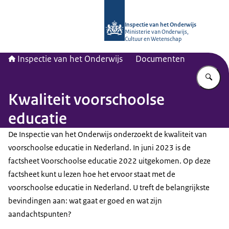
Naar de homepage van Inspectie van
Inspectie van het Onderwijs
Ministerie van Onderwijs,
Cultuur en Wetenschap
Inspectie van het Onderwijs
Documenten
Vu
Kwaliteit voorschoolse
educatie
De Inspectie van het Onderwijs onderzoekt de kwaliteit van
voorschoolse educatie in Nederland. In juni 2023 is de
factsheet Voorschoolse educatie 2022 uitgekomen. Op deze
factsheet kunt u lezen hoe het ervoor staat met de
voorschoolse educatie in Nederland. U treft de belangrijkste
bevindingen aan: wat gaat er goed en wat zijn
aandachtspunten?