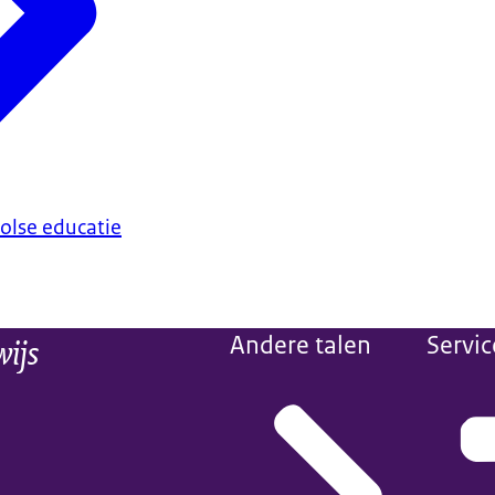
olse educatie
wijs
Andere talen
Servic