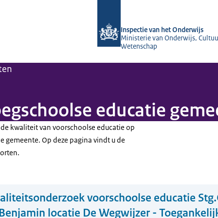
Naar de homepage van Inspectie van 
Inspectie van het Onderwijs
Ministerie van Onderwijs, Cultuu
Wetenschap
ten
roegschoolse educatie geme
 de kwaliteit van voorschoolse educatie op
de gemeente. Op deze pagina vindt u de
orten.
liteitsonderzoek voorschoolse educatie Stg.
enjamin locatie De Wegwijzer - Toegankelijk