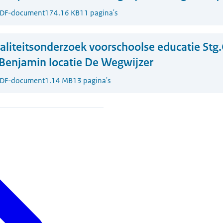
DF-document
174.16 KB
11 pagina's
liteitsonderzoek voorschoolse educatie Stg.
Benjamin locatie De Wegwijzer
DF-document
1.14 MB
13 pagina's