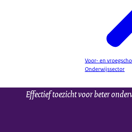
Voor- en vroegscho
Onderwijssector
Effectief toezicht voor beter onder