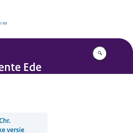
het onderwijs
r en
Vul in wat u z
ente Ede
Chr.
e versie