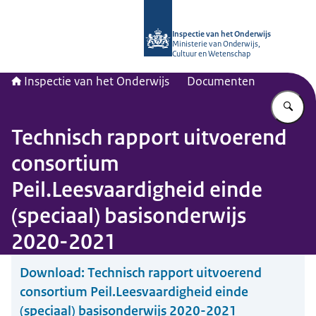
Naar de homepage van Inspectie van
Inspectie van het Onderwijs
Ministerie van Onderwijs,
Cultuur en Wetenschap
Inspectie van het Onderwijs
Documenten
Vu
Technisch rapport uitvoerend
consortium
Peil.Leesvaardigheid einde
(speciaal) basisonderwijs
2020-2021
Download:
Technisch rapport uitvoerend
consortium Peil.Leesvaardigheid einde
(speciaal) basisonderwijs 2020-2021