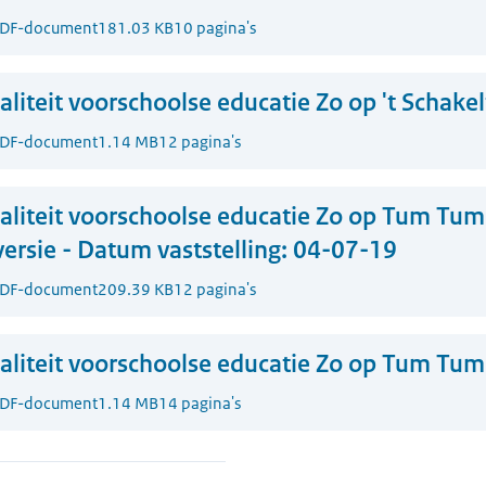
DF-document
181.03 KB
10 pagina's
liteit voorschoolse educatie Zo op 't Schakel
DF-document
1.14 MB
12 pagina's
liteit voorschoolse educatie Zo op Tum Tum
versie - Datum vaststelling: 04-07-19
DF-document
209.39 KB
12 pagina's
liteit voorschoolse educatie Zo op Tum Tum
DF-document
1.14 MB
14 pagina's