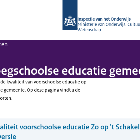
Naar de homepage van Inspectie van 
Inspectie van het Onderwijs
Ministerie van Onderwijs, Cultuu
Wetenschap
ten
roegschoolse educatie gem
 de kwaliteit van voorschoolse educatie op
de gemeente. Op deze pagina vindt u de
orten.
liteit voorschoolse educatie Zo op 't Schakelt
versie