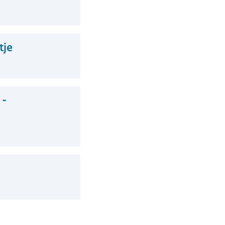
tje
 -