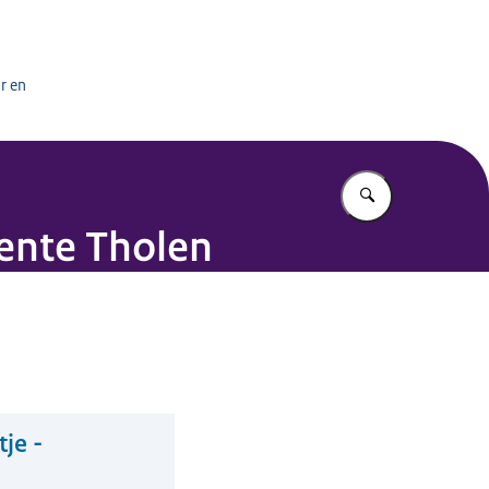
het onderwijs
r en
Vul in wat u z
eente Tholen
je -