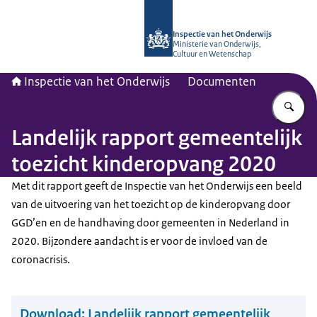
Naar de homepage van Inspectie van
Inspectie van het Onderwijs
Ministerie van Onderwijs,
Cultuur en Wetenschap
Inspectie van het Onderwijs
Documenten
Vu
Landelijk rapport gemeentelijk
toezicht kinderopvang 2020
Met dit rapport geeft de Inspectie van het Onderwijs een beeld
van de uitvoering van het toezicht op de kinderopvang door
GGD’en en de handhaving door gemeenten in Nederland in
2020. Bijzondere aandacht is er voor de invloed van de
coronacrisis.
Download:
Landelijk rapport gemeentelijk